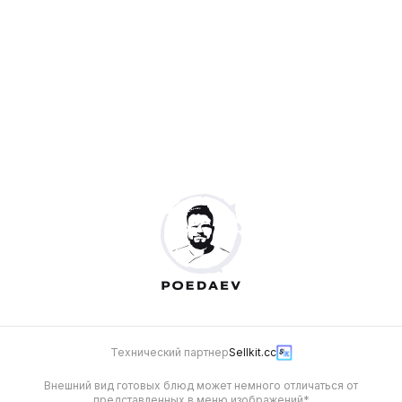
490
Будет позже
Мясная
640 г
790
Технический партнер
Sellkit.cc
Внешний вид готовых блюд может немного отличаться от
представленных в меню изображений*